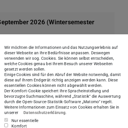
 September 2026 (Wintersemester
r 2026
Wir möchten die Informationen und das Nutzungserlebnis auf
dieser Webseite an Ihre Bedürfnisse anpassen. Deswegen
 2026
verwenden wir sog. Cookies. Sie können selbst entscheiden,
welche Cookies genau bei Ihrem Besuch unserer Webseiten
 Wochenende) von 08:55 bis 12:25/13:20 Uhr
gesetzt werden sollen.
Einige Cookies sind für den Abruf der Website notwendig, damit
diese auf Ihrem Endgerät richtig anzeigen werden kann. Diese
essentiellen Cookies können nicht abgewählt werden.
Der Komfort-Cookie speichert Ihre Spracheinstellung und
bevorzugte Suchmaschine, während „Statistik“ die Auswertung
durch die Open-Source-Statistik-Software „Matomo“ regelt.
ungstest auf Moodle
(von Montag, 17. August bis
Weitere Informationen zum Einsatz von Cookies erhalten Sie in
unserer
Datenschutzerklärung
.
 Sie bis zu diesem Datum noch keine TU-ID
Nur essentielle
ivkurse@spz.tu-…
. UND
Komfort