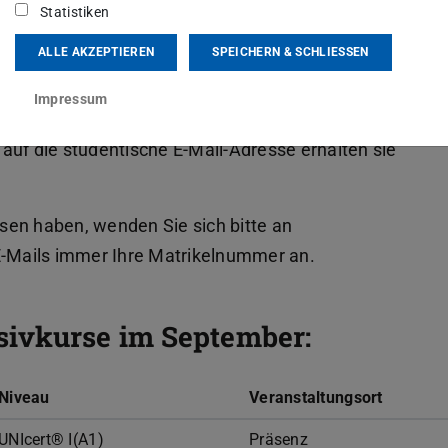
it dem Sommersemester 2026 oder ab dem
Statistiken
ALLE AKZEPTIEREN
SPEICHERN & SCHLIESSEN
kurs am Sprachenzentrum der TU Darmstadt
Impressum
 2026. Sie erhalten eine Zusage auf die E-Mail-
 auf die studentische E-Mail-Adresse erhalten sie
sen haben, wenden Sie sich bitte an
n E-Mails immer Ihre Matrikelnummer an.
sivkurse im September:
Niveau
Veranstaltungsort
UNIcert® I(A1)
Präsenz