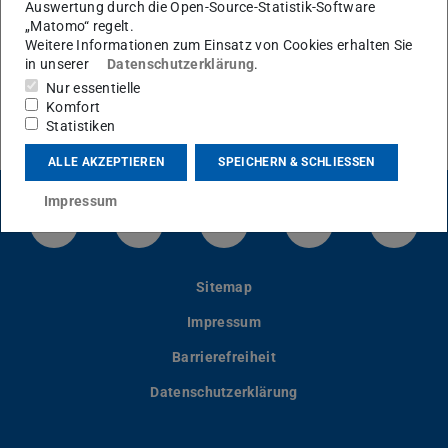
Auswertung durch die Open-Source-Statistik-Software
„Matomo“ regelt.
Weitere Informationen zum Einsatz von Cookies erhalten Sie
Sorbisch
in unserer
Datenschutzerklärung
.
Nur essentielle
Komfort
Statistiken
ALLE AKZEPTIEREN
SPEICHERN & SCHLIESSEN
Impressum
LinkedIn-Seite der TU Darmstadt
Instagram-Kanal der TU Darmstad
Bluesky-Kanal der TU D
Facebook-Seite
YouTu
Sitemap
Impressum
Barrierefreiheit
Datenschutzerklärung