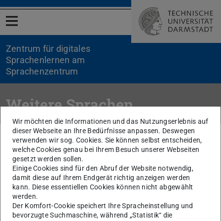
Menü öffnen
Zentrum für digitales
Sprachenlernen am
Sprachenzentrum
Weitere Sprachen
Wir möchten die Informationen und das Nutzungserlebnis auf
dieser Webseite an Ihre Bedürfnisse anpassen. Deswegen
Sie befinden sich hier:
TU Darmstadt
ZediS
Sprachen
verwenden wir sog. Cookies. Sie können selbst entscheiden,
welche Cookies genau bei Ihrem Besuch unserer Webseiten
gesetzt werden sollen.
Einige Cookies sind für den Abruf der Website notwendig,
KONTAKT
damit diese auf Ihrem Endgerät richtig anzeigen werden
kann. Diese essentiellen Cookies können nicht abgewählt
werden.
Der Komfort-Cookie speichert Ihre Spracheinstellung und
bevorzugte Suchmaschine, während „Statistik“ die