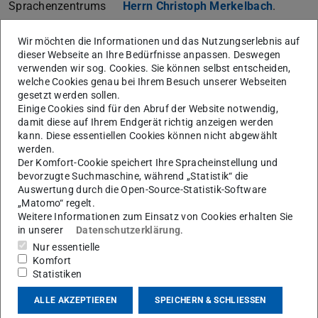
Sprachenzentrums
Herrn Christoph Merkelbach
.
Selbstverständlich können Sie sich auch an das
Wir möchten die Informationen und das Nutzungserlebnis auf
Beschwerde- und Verbesserungsmanagement der TU
dieser Webseite an Ihre Bedürfnisse anpassen. Deswegen
Darmstadt wenden.
verwenden wir sog. Cookies. Sie können selbst entscheiden,
welche Cookies genau bei Ihrem Besuch unserer Webseiten
gesetzt werden sollen.
Einige Cookies sind für den Abruf der Website notwendig,
Prüfungsausschuss des
damit diese auf Ihrem Endgerät richtig anzeigen werden
kann. Diese essentiellen Cookies können nicht abgewählt
Sprachenzentrums
werden.
Der Komfort-Cookie speichert Ihre Spracheinstellung und
bevorzugte Suchmaschine, während „Statistik“ die
Vorsitzender:
Dr. Christoph Merkelbach
Auswertung durch die Open-Source-Statistik-Software
„Matomo“ regelt.
Mitglieder:
Dr. Sandra Sulzer
Weitere Informationen zum Einsatz von Cookies erhalten Sie
(Bereichsleitung Deutsch als Fremdsprache,
in unserer
Datenschutzerklärung
.
UNIcert®)
Nur essentielle
Komfort
Dr. Martha Gibson
Statistiken
(Bereichsleitung Englisch)
ALLE AKZEPTIEREN
SPEICHERN & SCHLIESSEN
Dr. rer. medic. Xuanhe Lu
(Bereichsleitung Ostasiatische Sprachen)