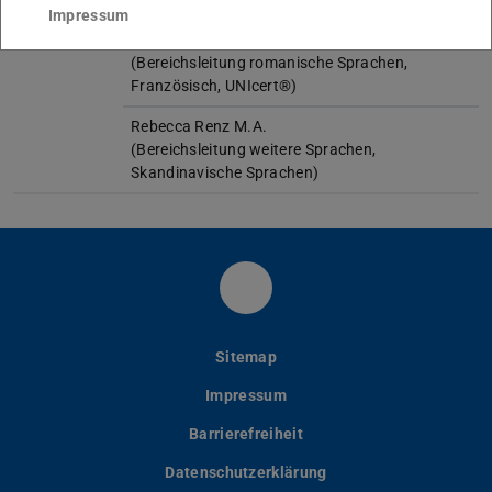
Impressum
Dr. Cornelia Personne
(Bereichsleitung romanische Sprachen,
Französisch, UNIcert®)
Rebecca Renz M.A.
(Bereichsleitung weitere Sprachen,
Skandinavische Sprachen)
Instagram
Sitemap
Impressum
Barrierefreiheit
Datenschutzerklärung