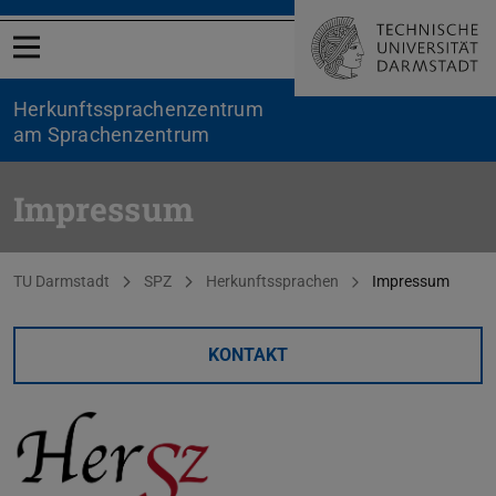
Menü öffnen
Herkunftssprachenzentrum
am Sprachenzentrum
Impressum
Sie befinden sich hier:
TU Darmstadt
SPZ
Herkunftssprachen
Impressum
KONTAKT