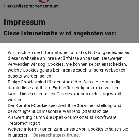
Impressum
Diese Internetseite wird angeboten von:
Technische Universität Darmstadt
Wir möchten die Informationen und das Nutzungserlebnis auf
Karolinenplatz 5
dieser Webseite an Ihre Bedürfnisse anpassen. Deswegen
64289
Darmstadt
verwenden wir sog. Cookies. Sie können selbst entscheiden,
+49 6151 16-01
welche Cookies genau bei Ihrem Besuch unserer Webseiten
gesetzt werden sollen.
vertreten durch die Präsidentin der Technischen
Einige Cookies sind für den Abruf der Website notwendig,
damit diese auf Ihrem Endgerät richtig anzeigen werden
Universität Darmstadt, Prof. Dr. Tanja Brühl
kann. Diese essentiellen Cookies können nicht abgewählt
Die Technische Universität Darmstadt ist eine
werden.
Der Komfort-Cookie speichert Ihre Spracheinstellung und
rechtsfähige Körperschaft des öffentlichen Rechts gemäß
bevorzugte Suchmaschine, während „Statistik“ die
§ 1 Abs. 1 i.V.m. § 2 Abs. 1 Nr. 1 HHG (Hessisches
Auswertung durch die Open-Source-Statistik-Software
„Matomo“ regelt.
Hochschulgesetz vom 14. Dezember 2009, GVBl. I S.
Weitere Informationen zum Einsatz von Cookies erhalten Sie
666). Seit dem In-Kraft-Treten des TU Darmstadt-Gesetzes
in unserer
Datenschutzerklärung
.