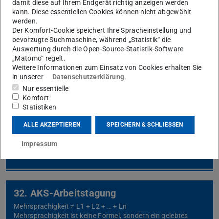
damit diese auf Ihrem Endgerät richtig anzeigen werden
Europäischer Tag der Sprachen 2024
kann. Diese essentiellen Cookies können nicht abgewählt
werden.
Der Komfort-Cookie speichert Ihre Spracheinstellung und
bevorzugte Suchmaschine, während „Statistik“ die
Auswertung durch die Open-Source-Statistik-Software
„Matomo“ regelt.
Weitere Informationen zum Einsatz von Cookies erhalten Sie
in unserer
Datenschutzerklärung
.
Nur essentielle
Herkunftssprachen Konferenz 2023
Komfort
Statistiken
9. Internationale Konferenz „Schreiben im
herkunftssprachlichen Unterricht“
ALLE AKZEPTIEREN
SPEICHERN & SCHLIESSEN
Impressum
32. AKS-Arbeitstagung
Mehrsprachigkeit ≠ L1 + L2 + … + Ln
Mehrsprachigkeit ist keine Formel, sondern ein gelebtes