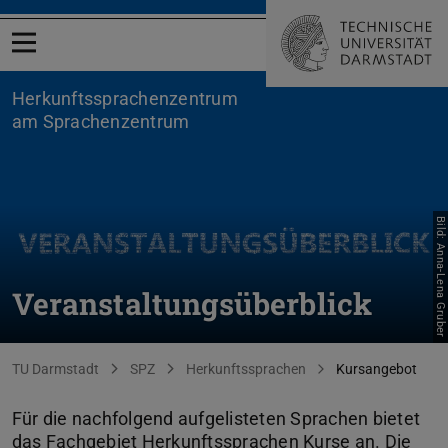
Menü öffnen
Herkunftssprachenzentrum
am Sprachenzentrum
Bild: Anna-Lena Gruber
Veranstaltungsüberblick
Sie befinden sich hier:
TU Darmstadt
SPZ
Herkunftssprachen
Kursangebot
Für die nachfolgend aufgelisteten Sprachen bietet
das Fachgebiet Herkunftssprachen Kurse an. Die