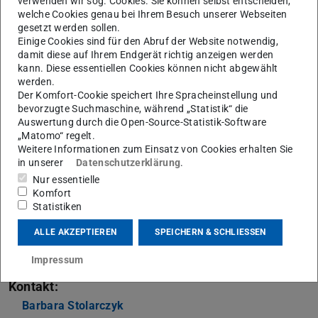
verwenden wir sog. Cookies. Sie können selbst entscheiden,
Polnisch oder Russisch bescheinigen und
welche Cookies genau bei Ihrem Besuch unserer Webseiten
gesetzt werden sollen.
erwerben Sie ein anerkanntes Zertifikat!
Einige Cookies sind für den Abruf der Website notwendig,
damit diese auf Ihrem Endgerät richtig anzeigen werden
Sie sprechen Polnisch oder Russisch in Ihrer Familie und
kann. Diese essentiellen Cookies können nicht abgewählt
haben bereits gute Sprachkenntnisse, dann melden Sie
werden.
sich für unsere Kurse Polnisch/Russisch VII/VIII oder
Der Komfort-Cookie speichert Ihre Spracheinstellung und
bevorzugte Suchmaschine, während „Statistik“ die
Fachsprache Polnisch/Russisch – schriftliche
Auswertung durch die Open-Source-Statistik-Software
Kommunikation und erwerben Sie im Wintersemester das
„Matomo“ regelt.
Weitere Informationen zum Einsatz von Cookies erhalten Sie
Zertifikat UNIcert® I oder UNIcert® II Herkunftssprache!
in unserer
Datenschutzerklärung
.
Nur essentielle
Weitere Informationen:
Komfort
Statistiken
Unicert II Herkunftssprache –
Herkunftssprachenzentrum – TU Darmstadt (tu-
ALLE AKZEPTIEREN
SPEICHERN & SCHLIESSEN
darmstadt.de)
Impressum
Kontakt:
Barbara Stolarczyk